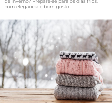
de inverno? Prepare-se para os dias frios,
Mundial 2026
com elegância e bom gosto.