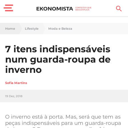
Finanças Pessoais
Home
Lifestyle
Moda e Beleza
Motores
7 itens indispensáveis
Carreira
num guarda-roupa de
Casa
inverno
Lifestyle
Sofia Martins
Sociedade
19 Dez, 2018
Tecnologia
O inverno está à porta. Mas, será que tem as
Negócios
peças indispensáveis para um guarda-roupa