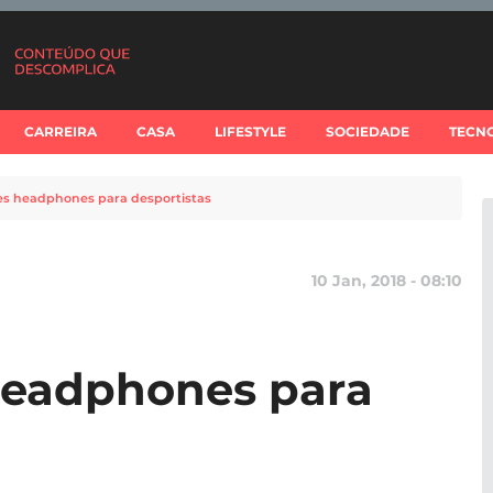
CARREIRA
CASA
LIFESTYLE
SOCIEDADE
TECN
es headphones para desportistas
10 Jan, 2018 - 08:10
headphones para