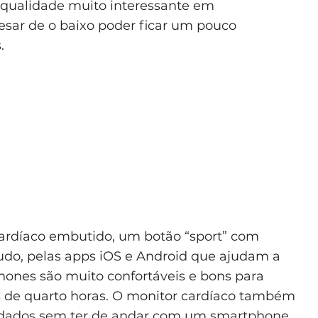
a qualidade muito interessante em
sar de o baixo poder ficar um pouco
.
rdíaco embutido, um botão “sport” com
udo, pelas apps iOS e Android que ajudam a
hones são muito confortáveis e bons para
 de quarto horas. O monitor cardíaco também
s dados sem ter de andar com um smartphone