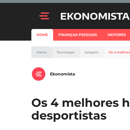
HOME
FINANÇAS PESSOAIS
MOTORES
Home
Tecnologia
Gadgets
Os 4 melhor
Ekonomista
Os 4 melhores 
desportistas