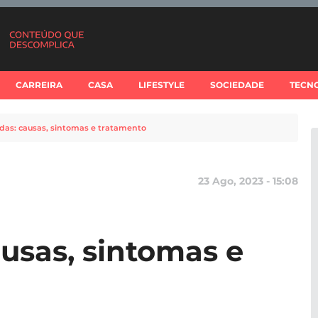
CARREIRA
CASA
LIFESTYLE
SOCIEDADE
TECN
das: causas, sintomas e tratamento
23 Ago, 2023 - 15:08
usas, sintomas e