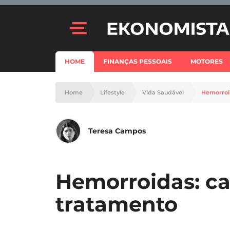
HOME
FINANÇAS PESSOAIS
MOTORES
Home
Lifestyle
Vida Saudável
Hemorroi
Teresa Campos
Hemorroidas: ca
tratamento