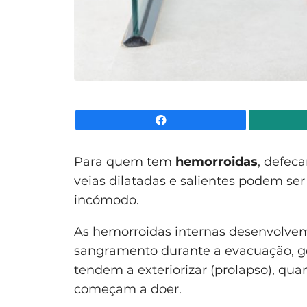
Facebook
Para quem tem
hemorroidas
, defec
veias dilatadas e salientes podem ser
incómodo.
As hemorroidas internas desenvolvem
sangramento durante a evacuação, g
tendem a exteriorizar (prolapso), qua
começam a doer.