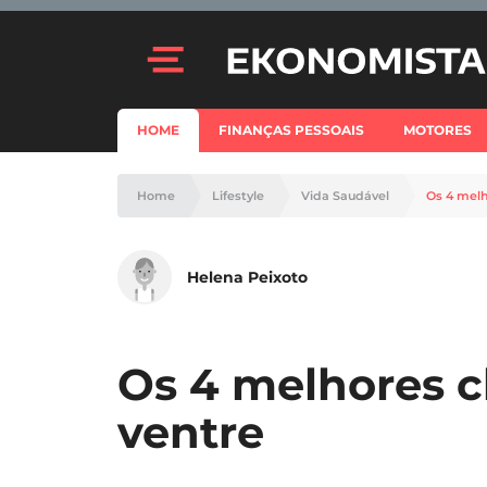
HOME
FINANÇAS PESSOAIS
MOTORES
Home
Lifestyle
Vida Saudável
Os 4 melh
Helena Peixoto
Os 4 melhores c
ventre