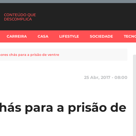
CARREIRA
CASA
LIFESTYLE
SOCIEDADE
TECN
ores chás para a prisão de ventre
25 Abr, 2017 - 08:00
hás para a prisão de