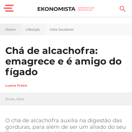
Finanças Pessoais
Home
Lifestyle
Vida Saudável
Motores
Chá de alcachofra:
Carreira
emagrece e é amigo do
Casa
fígado
Lifestyle
Luana Freire
Sociedade
23 Jan, 2024
Tecnologia
O chá de alcachofra auxilia na digestão das
Negócios
gorduras, para além de ser um aliado do seu