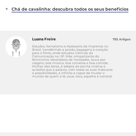
Chá de cavalinha: descubra todos os seus benefícios
Luana Freire
792 Artigos
Estudou Jornalismo e Assessoria de Imprensa no
Brasil, transferindo a paixão, bagagens e coração
para o Porto, onde estudou Ciências da
Comunicação na UP. Mãe, simpatizante do
feminismo, devoradora de novidades, louca por
viagens, boa música, boa conversa e boa comida.
Mulher das letras, é adepta da escrita criativa e
acredita que a palavra, com todas as suas máscaras
e possibilidades, é infinita e capaz de mudar o
mundo de quem a lê, ouve, toca, espalha e constrói.