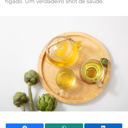
fígado. Um verdadeiro shot de saúde.
Mundial 2026
Facebook
WhatsApp
Li