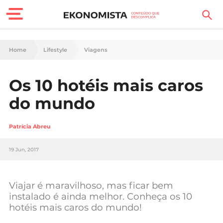
Finanças Pessoais
Home
Lifestyle
Viagens
Motores
Os 10 hotéis mais caros
Carreira
do mundo
Casa
Patrícia Abreu
Lifestyle
19 Jun, 2017
Sociedade
Tecnologia
Viajar é maravilhoso, mas ficar bem
instalado é ainda melhor. Conheça os 10
hotéis mais caros do mundo!
Negócios