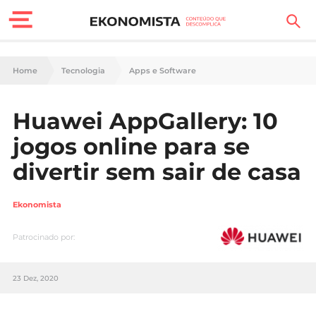
Finanças Pessoais
Home
Tecnologia
Apps e Software
Motores
Huawei AppGallery: 10
Carreira
jogos online para se
Casa
divertir sem sair de casa
Lifestyle
Ekonomista
Sociedade
Patrocinado por:
Tecnologia
23 Dez, 2020
Negócios