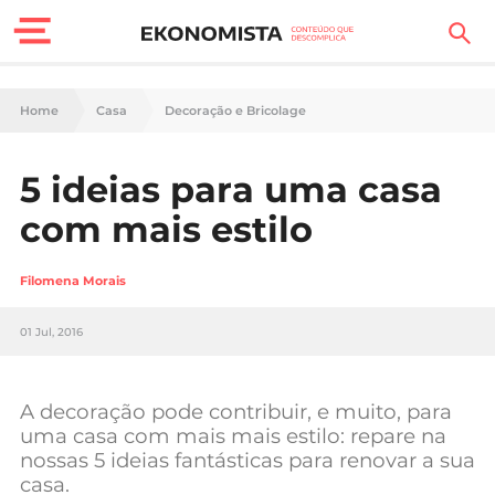
Finanças Pessoais
Home
Casa
Decoração e Bricolage
Motores
5 ideias para uma casa
Carreira
com mais estilo
Casa
Filomena Morais
Lifestyle
01 Jul, 2016
Sociedade
Tecnologia
A decoração pode contribuir, e muito, para
uma casa com mais mais estilo: repare na
nossas 5 ideias fantásticas para renovar a sua
Negócios
casa.