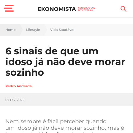
Finanças Pessoais
Home
Lifestyle
Vida Saudável
Motores
6 sinais de que um
Carreira
idoso já não deve morar
Casa
sozinho
Lifestyle
Pedro Andrade
Sociedade
07 Fev, 2022
Tecnologia
Nem sempre é fácil perceber quando
Negócios
um idoso já não deve morar sozinho, mas é