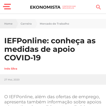
Finanças Pessoais
Home
Carreira
Mercado de Trabalho
Motores
IEFPonline: conheça as
Carreira
medidas de apoio
Casa
COVID-19
Lifestyle
Inês Silva
Sociedade
27 Mai, 2020
Tecnologia
O IEFPonline, além das ofertas de emprego,
Negócios
apresenta também informação sobre apoios