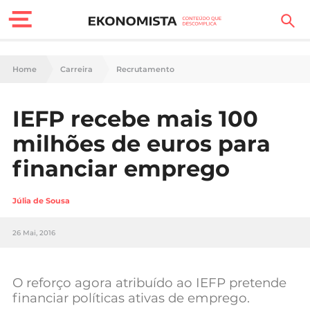
Finanças Pessoais
Home
Carreira
Recrutamento
Motores
IEFP recebe mais 100
Carreira
milhões de euros para
Casa
financiar emprego
Lifestyle
Júlia de Sousa
Sociedade
26 Mai, 2016
Tecnologia
O reforço agora atribuído ao IEFP pretende
Negócios
financiar políticas ativas de emprego.