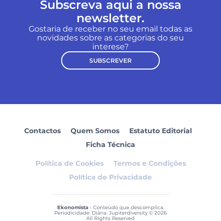
Subscreva aqui a nossa
newsletter.
Gostaria de receber no seu email todas as
novidades sobre as categorias do seu
interese?
SUBSCREVER
Contactos
Quem Somos
Estatuto Editorial
Ficha Técnica
Política de Cookies
Termos e Condições
Política de Privacidade
Ekonomista
- Conteúdo que descomplica.
Periodicidade: Diária. Jupiterdiversity © 2026
All Rights Reserved