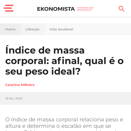
Finanças Pessoais
Home
Lifestyle
Vida Saudável
Motores
Índice de massa
Carreira
corporal: afinal, qual é o
Casa
seu peso ideal?
Lifestyle
Catarina Milheiro
Sociedade
19 Set, 2025
Tecnologia
O índice de massa corporal relaciona peso e
Negócios
altura e determina o escalão em que se