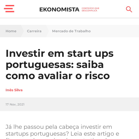
Finanças Pessoais
Home
Carreira
Mercado de Trabalho
Motores
Investir em start ups
Carreira
portuguesas: saiba
Casa
como avaliar o risco
Lifestyle
Inês Silva
Sociedade
17 Nov, 2021
Tecnologia
Já lhe passou pela cabeça investir em
Negócios
startups portuguesas? Leia este artigo e