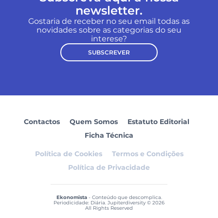
newsletter.
Gostaria de receber no seu email todas as
novidades sobre as categorias do seu
interese?
SUBSCREVER
Contactos
Quem Somos
Estatuto Editorial
Ficha Técnica
Política de Cookies
Termos e Condições
Política de Privacidade
Ekonomista
- Conteúdo que descomplica.
Periodicidade: Diária. Jupiterdiversity © 2026
All Rights Reserved