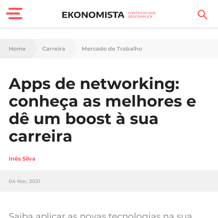
Finanças Pessoais
Home
Carreira
Mercado de Trabalho
Motores
Apps de networking:
Carreira
conheça as melhores e
Casa
dê um boost à sua
carreira
Lifestyle
Sociedade
Inês Silva
Tecnologia
04 Nov, 2021
Negócios
Saiba aplicar as novas tecnologias na sua