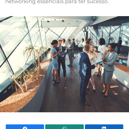
networking essenciais para ter sucesso.
Mundial 2026
Facebook
WhatsApp
Li