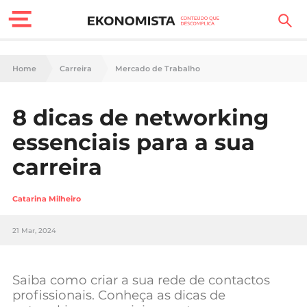
Finanças Pessoais
Home
Carreira
Mercado de Trabalho
Motores
8 dicas de networking
Carreira
essenciais para a sua
Casa
carreira
Lifestyle
Catarina Milheiro
Sociedade
21 Mar, 2024
Tecnologia
Saiba como criar a sua rede de contactos
Negócios
profissionais. Conheça as dicas de