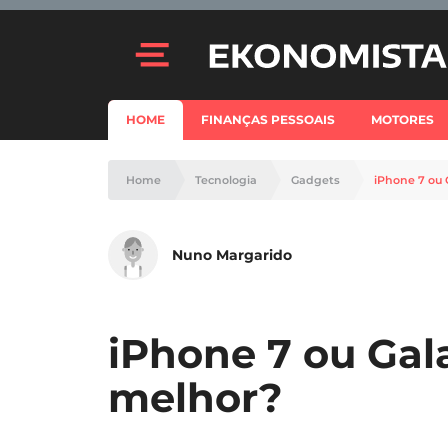
HOME
FINANÇAS PESSOAIS
MOTORES
Home
Tecnologia
Gadgets
iPhone 7 ou 
Nuno Margarido
iPhone 7 ou Gala
melhor?