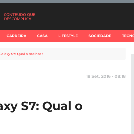
CARREIRA
CASA
LIFESTYLE
SOCIEDADE
TECN
Galaxy S7: Qual o melhor?
18 Set, 2016 - 08:18
xy S7: Qual o