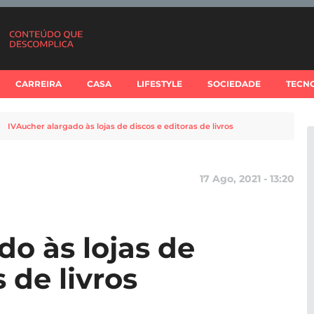
CARREIRA
CASA
LIFESTYLE
SOCIEDADE
TECN
IVAucher alargado às lojas de discos e editoras de livros
17 Ago, 2021 - 13:20
do às lojas de
 de livros