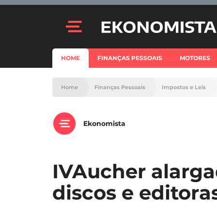
HOME
FINANÇAS PESSOAIS
MOTORES
Home
Finanças Pessoais
Impostos e Leis
Ekonomista
IVAucher alarga
discos e editoras