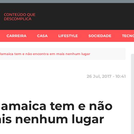
CARREIRA
CASA
LIFESTYLE
SOCIEDADE
TECN
a Jamaica tem e não encontra em mais nenhum lugar
26 Jul, 2017 - 10:41
 Jamaica tem e não
is nenhum lugar