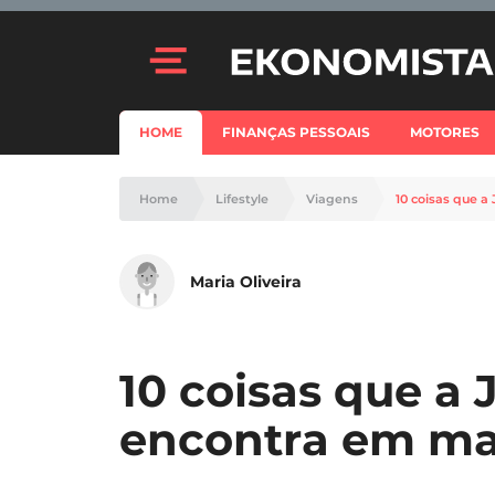
HOME
FINANÇAS PESSOAIS
MOTORES
Home
Lifestyle
Viagens
10 coisas que 
Maria Oliveira
10 coisas que a
encontra em ma