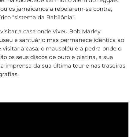
pel na sociedade vai muito além do reggae.
tivou os jamaicanos a rebelarem-se contra,
ico “sistema da Babilônia”.
 visitar a casa onde viveu Bob Marley.
useu e santuário mas permanece idêntica ao
 visitar a casa, o mausoléu e a pedra onde o
tão os seus discos de ouro e platina, a sua
a imprensa da sua última tour e nas traseiras
rafias.