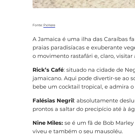
Fonte:
PxHere
A Jamaica é uma ilha das Caraíbas fa
praias paradisíacas e exuberante veg
o movimento rastafári e, claro, visitar 
Rick’s Café
: situado na cidade de Neg
jamaicano. Aqui pode divertir-se ao
bebe um cocktail tropical, e admira o
Falésias Negril
: absolutamente deslum
prontos a saltar do precipício até à 
Nine Miles:
se é um fã de Bob Marley r
viveu e também o seu mausoléu.