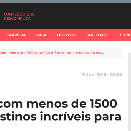
CARREIRA
CASA
LIFESTYLE
SOCIEDADE
TECN
Férias de verão com menos de 1500 euros? Veja 7 destinos incríveis para escolher
12 Jun, 2018 - 00:00
 com menos de 1500
stinos incríveis para