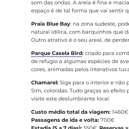
som das ondas. A areia é fina e macia
espaço é de tal forma que vai sentir q
Praia Blue Bay
: na zona sudeste, po
natural idílica, com barquinhos que d
Outro atrativo é o seu areal, de perder
Parque Casela Bird
:
criado para comb
de refúgio a algumas espécies de aves
cores, animadas pelos interativos tuc
Chamarel:
Siga para o interior e não 
Sim, coloridas. Tudo graças ao efeito 
visite este deslumbrante local.
Custo médio total da viagem:
1460€
Passagens de ida e volta:
700€
Estadia (5 a 7 dias):
550€.
Reservas >