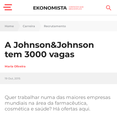
Finanças Pessoais
Home
Carreira
Recrutamento
Motores
A Johnson&Johnson
Carreira
tem 3000 vagas
Casa
Maria Oliveira
Lifestyle
19 Out, 2015
Sociedade
Tecnologia
Quer trabalhar numa das maiores empresas
mundiais na área da farmacêutica,
cosmética e saúde? Há ofertas aqui.
Negócios