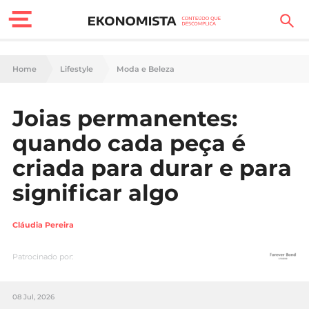
Finanças Pessoais
Home
Lifestyle
Moda e Beleza
Motores
Joias permanentes:
Carreira
quando cada peça é
Casa
criada para durar e para
significar algo
Lifestyle
Sociedade
Cláudia Pereira
Tecnologia
Patrocinado por:
Negócios
08 Jul, 2026