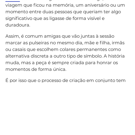
viagem que ficou na memória, um aniversário ou um
momento entre duas pessoas que queriam ter algo
significativo que as ligasse de forma visível e
duradoura.
Assim, é comum amigas que vão juntas à sessão
marcar as pulseiras no mesmo dia, mãe e filha, irmãs
ou casais que escolhem colares permanentes como
alternativa discreta a outro tipo de símbolo. A história
muda, mas a peça é sempre criada para honrar os
momentos de forma única.
É por isso que o processo de criação em conjunto tem
tanto peso na experiência do estúdio. O cliente não
escolhe de um catálogo: participa ativamente em cada
decisão, e a peça só fica pronta quando o ajuste está
certo. Esse momento, em que a joia é fechada e passa
a fazer parte do corpo de quem a usa é, para muitas
pessoas, tão significativo quanto a peça em si.