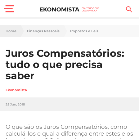
Finanças Pessoais
Home
Finanças Pessoais
Impostos e Leis
Motores
Juros Compensatórios:
Carreira
tudo o que precisa
Casa
saber
Lifestyle
Ekonomista
Sociedade
25 Jun, 2018
Tecnologia
O que são os Juros Compensatórios, como
Negócios
calculá-los e qual a diferença entre estes e os