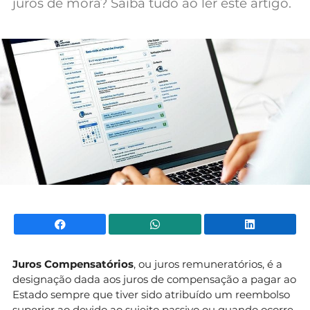
juros de mora? Saiba tudo ao ler este artigo.
Mundial 2026
Facebook
WhatsApp
Li
Juros Compensatórios
, ou juros remuneratórios, é a
designação dada aos juros de compensação a pagar ao
Estado sempre que tiver sido atribuído um reembolso
superior ao devido ao sujeito passivo ou quando ocorre