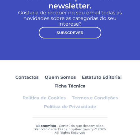
newsletter.
Gostaria de receber no seu email todas as
novidades sobre as categorias do seu
interese?
SUBSCREVER
Contactos
Quem Somos
Estatuto Editorial
Ficha Técnica
Política de Cookies
Termos e Condições
Política de Privacidade
Ekonomista
- Conteúdo que descomplica.
Periodicidade: Diária. Jupiterdiversity © 2026
All Rights Reserved