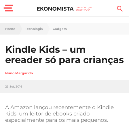
Finanças Pessoais
Home
Tecnologia
Gadgets
Motores
Kindle Kids – um
Carreira
ereader só para crianças
Casa
Nuno Margarido
Lifestyle
23 Set, 2016
Sociedade
Tecnologia
A Amazon lançou recentemente o Kindle
Kids, um leitor de ebooks criado
especialmente para os mais pequenos.
Negócios