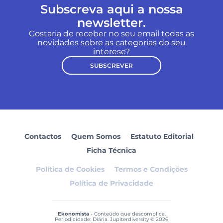
Subscreva aqui a nossa
newsletter.
Gostaria de receber no seu email todas as
novidades sobre as categorias do seu
interese?
SUBSCREVER
Contactos
Quem Somos
Estatuto Editorial
Ficha Técnica
Política de Cookies
Termos e Condições
Política de Privacidade
Ekonomista
- Conteúdo que descomplica.
Periodicidade: Diária. Jupiterdiversity © 2026