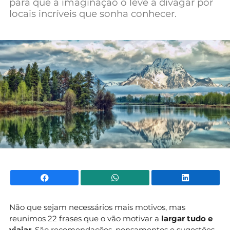
para que a imaginação o leve a divagar por
Mundial 2026
locais incríveis que sonha conhecer.
Facebook
WhatsApp
Li
Não que sejam necessários mais motivos, mas
reunimos 22 frases que o vão motivar a
largar tudo e
viajar
. São recomendações, pensamentos e sugestões