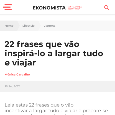
Finanças Pessoais
Home
Lifestyle
Viagens
Motores
22 frases que vão
Carreira
inspirá-lo a largar tudo
Casa
e viajar
Lifestyle
Mónica Carvalho
Sociedade
25 Set, 2017
Tecnologia
Leia estas 22 frases que o vão
Negócios
incentivar a largar tudo e viajar e prepare-se