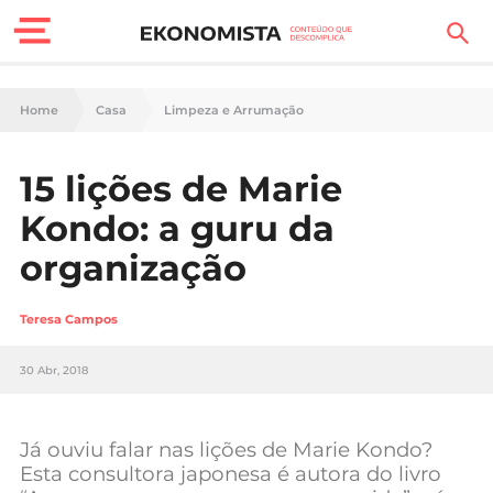
Finanças Pessoais
Home
Casa
Limpeza e Arrumação
Motores
15 lições de Marie
Carreira
Kondo: a guru da
Casa
organização
Lifestyle
Teresa Campos
Sociedade
30 Abr, 2018
Tecnologia
Já ouviu falar nas lições de Marie Kondo?
Negócios
Esta consultora japonesa é autora do livro