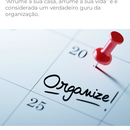
“Arrume a sua casa, arrume a sua vida” e é
Mundial 2026
considerada um verdadeiro guru da
organização.