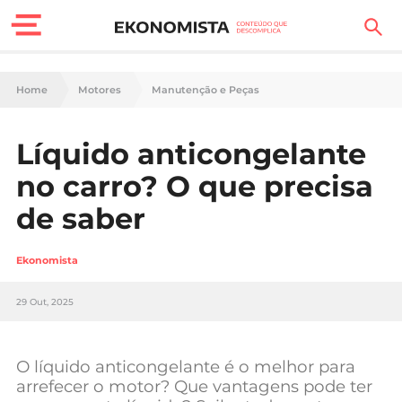
Finanças Pessoais
Home
Motores
Manutenção e Peças
Motores
Líquido anticongelante
Carreira
no carro? O que precisa
Casa
de saber
Lifestyle
Ekonomista
Sociedade
29 Out, 2025
Tecnologia
O líquido anticongelante é o melhor para
Negócios
arrefecer o motor? Que vantagens pode ter