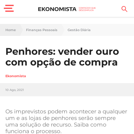
Finanças Pessoais
Home
Finanças Pessoais
Gestão Diária
Motores
Penhores: vender ouro
Carreira
com opção de compra
Casa
Ekonomista
Lifestyle
10 Ago, 2021
Sociedade
Tecnologia
Os imprevistos podem acontecer a qualquer
um e as lojas de penhores serão sempre
uma solução de recurso. Saiba como
Negócios
funciona o processo.