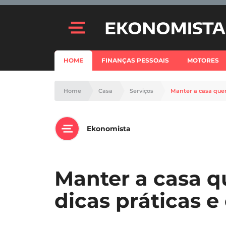
HOME
FINANÇAS PESSOAIS
MOTORES
Home
Casa
Serviços
Manter a casa quen
Ekonomista
Manter a casa q
dicas práticas 