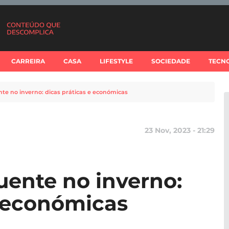
CARREIRA
CASA
LIFESTYLE
SOCIEDADE
TECN
te no inverno: dicas práticas e económicas
23 Nov, 2023 - 21:29
uente no inverno:
e económicas