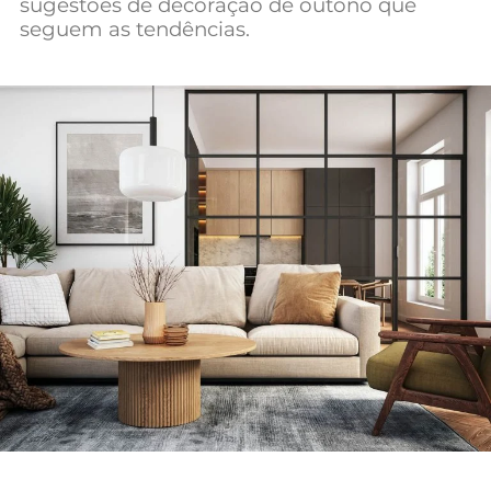
sugestões de decoração de outono que
Mundial 2026
seguem as tendências.