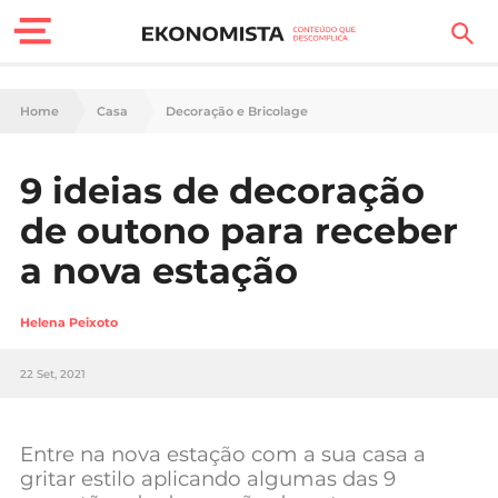
Finanças Pessoais
Home
Casa
Decoração e Bricolage
Motores
9 ideias de decoração
Carreira
de outono para receber
Casa
a nova estação
Lifestyle
Helena Peixoto
Sociedade
22 Set, 2021
Tecnologia
Entre na nova estação com a sua casa a
Negócios
gritar estilo aplicando algumas das 9