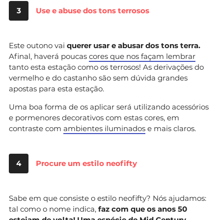
3
Use e abuse dos tons terrosos
Este outono vai
querer usar e abusar dos tons terra.
Afinal, haverá poucas
cores que nos façam lembrar
tanto esta estação como os terrosos! As derivações do
vermelho e do castanho são sem dúvida grandes
apostas para esta estação.
Uma boa forma de os aplicar será utilizando acessórios
e pormenores decorativos com estas cores, em
contraste com
ambientes iluminados
e mais claros.
4
Procure um estilo neofifty
Sabe em que consiste o estilo neofifty? Nós ajudamos:
tal como o nome indica,
faz com que os anos 50
estejam de volta! Uma espécie de Mid Century