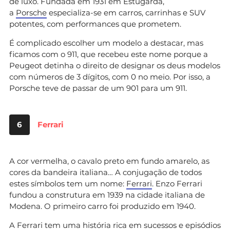
de luxo. Fundada em 1931 em Estugarda,
a
Porsche
especializa-se em carros, carrinhas e SUV
potentes, com performances que prometem.
É complicado escolher um modelo a destacar, mas
ficamos com o 911, que recebeu este nome porque a
Peugeot detinha o direito de designar os deus modelos
com números de 3 dígitos, com 0 no meio. Por isso, a
Porsche teve de passar de um 901 para um 911.
6
Ferrari
A cor vermelha, o cavalo preto em fundo amarelo, as
cores da bandeira italiana… A conjugação de todos
estes símbolos tem um nome:
Ferrari
. Enzo Ferrari
fundou a construtura em 1939 na cidade italiana de
Modena. O primeiro carro foi produzido em 1940.
A Ferrari tem uma história rica em sucessos e episódios