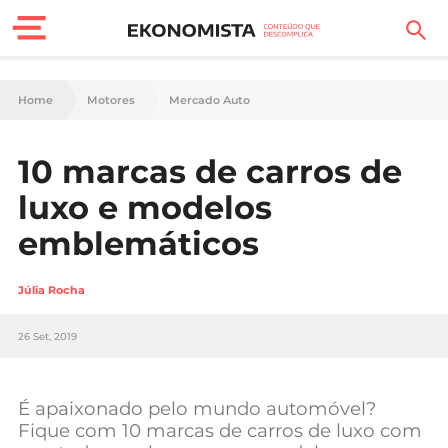
Finanças Pessoais
Home
Motores
Mercado Auto
Motores
10 marcas de carros de
Carreira
luxo e modelos
Casa
emblemáticos
Lifestyle
Júlia Rocha
Sociedade
26 Set, 2019
Tecnologia
É apaixonado pelo mundo automóvel?
Negócios
Fique com 10 marcas de carros de luxo com