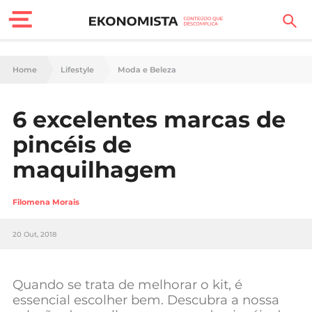
Finanças Pessoais
Home
Lifestyle
Moda e Beleza
Motores
6 excelentes marcas de
Carreira
pincéis de
Casa
maquilhagem
Lifestyle
Filomena Morais
Sociedade
20 Out, 2018
Tecnologia
Quando se trata de melhorar o kit, é
Negócios
essencial escolher bem. Descubra a nossa