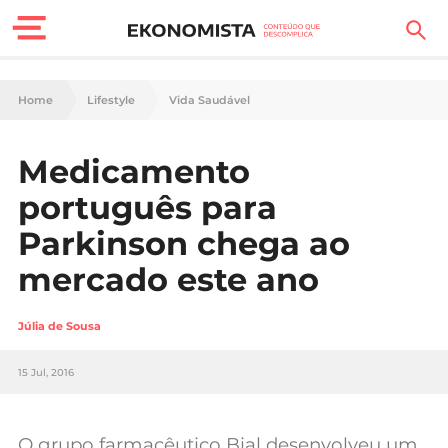
Finanças Pessoais
Home
Lifestyle
Vida Saudável
Motores
Medicamento
Carreira
português para
Casa
Parkinson chega ao
mercado este ano
Lifestyle
Sociedade
Júlia de Sousa
Tecnologia
15 Jul, 2016
Negócios
O grupo farmacêutico Bial desenvolveu um