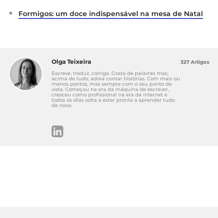
República
Formigos: um doce indispensável na mesa de Natal
Governo de Portugal
Medidas COVID19
Concelhos Risco Muito Elevado e Extremamente
Elevado
Olga Teixeira
327 Artigos
Escreve, traduz, corrige. Gosta de palavras mas,
acima de tudo, adora contar histórias. Com mais ou
menos pontos, mas sempre com o seu ponto de
vista. Começou na era da máquina de escrever,
cresceu como profissional na era da internet e
todos os dias volta a estar pronta a aprender tudo
de novo.