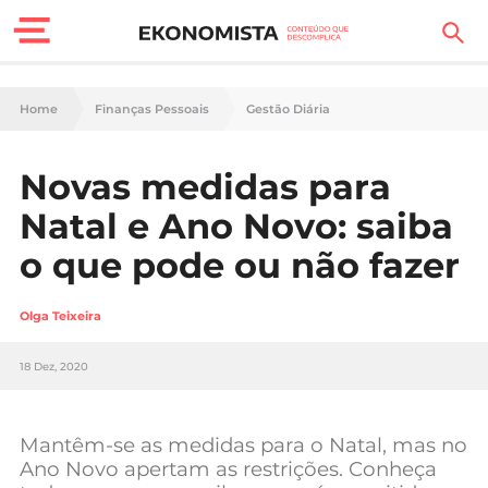
Finanças Pessoais
Home
Finanças Pessoais
Gestão Diária
Motores
Novas medidas para
Carreira
Natal e Ano Novo: saiba
Casa
o que pode ou não fazer
Lifestyle
Olga Teixeira
Sociedade
18 Dez, 2020
Tecnologia
Mantêm-se as medidas para o Natal, mas no
Negócios
Ano Novo apertam as restrições. Conheça