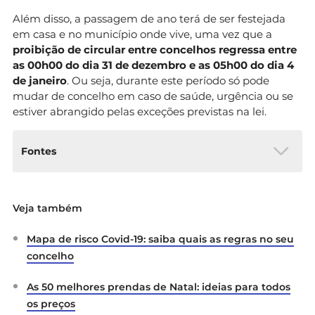
Além disso, a passagem de ano terá de ser festejada
em casa e no município onde vive, uma vez que a
proibição de
circular entre concelhos regressa entre
as 00h00 do dia 31 de dezembro e as 05h00 do dia 4
de janeiro
. Ou seja, durante este período só pode
mudar de concelho em caso de saúde, urgência ou se
estiver abrangido pelas exceções previstas na lei.
Fontes
Governo de Portugal
Atualização: Medidas Natal
Veja também
e Ano Novo
Governo de Portugal
Estado de Emergência:
Mapa de risco Covid-19: saiba quais as regras no seu
Natal
e
Ano Novo
concelho
Diário da República Eletrónico
Decreto n.º
As 50 melhores prendas de Natal: ideias para todos
11/2020
Regulamenta a aplicação do estado de
os preços
emergência decretado pelo Presidente da