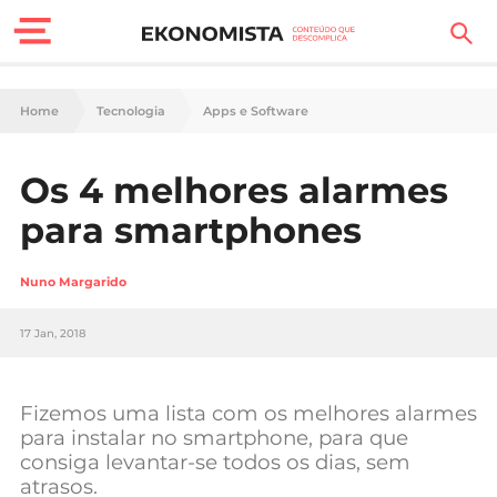
Finanças Pessoais
Home
Tecnologia
Apps e Software
Motores
Os 4 melhores alarmes
Carreira
para smartphones
Casa
Nuno Margarido
Lifestyle
17 Jan, 2018
Sociedade
Tecnologia
Fizemos uma lista com os melhores alarmes
para instalar no smartphone, para que
consiga levantar-se todos os dias, sem
Negócios
atrasos.