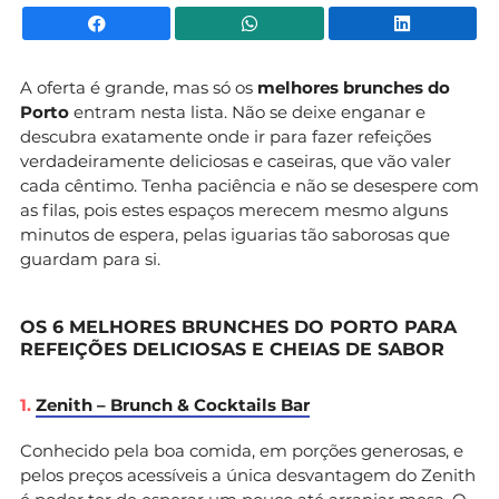
Facebook
WhatsApp
Li
A oferta é grande, mas só os
melhores brunches do
Porto
entram nesta lista. Não se deixe enganar e
descubra exatamente onde ir para fazer refeições
verdadeiramente deliciosas e caseiras, que vão valer
cada cêntimo. Tenha paciência e não se desespere com
as filas, pois estes espaços merecem mesmo alguns
minutos de espera, pelas iguarias tão saborosas que
guardam para si.
OS 6 MELHORES BRUNCHES DO PORTO PARA
REFEIÇÕES DELICIOSAS E CHEIAS DE SABOR
1.
Zenith – Brunch & Cocktails Bar
Conhecido pela boa comida, em porções generosas, e
pelos preços acessíveis a única desvantagem do Zenith