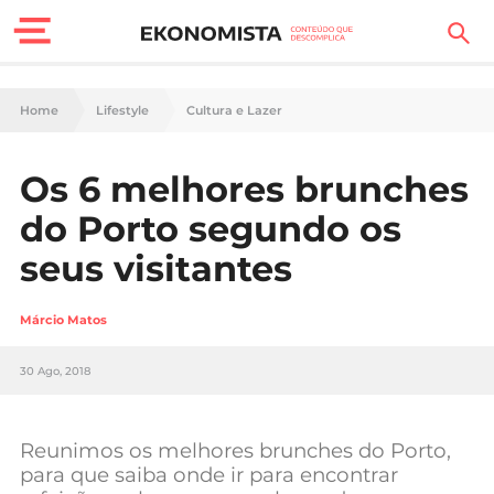
Finanças Pessoais
Home
Lifestyle
Cultura e Lazer
Motores
Os 6 melhores brunches
Carreira
do Porto segundo os
Casa
seus visitantes
Lifestyle
Márcio Matos
Sociedade
30 Ago, 2018
Tecnologia
Reunimos os melhores brunches do Porto,
Negócios
para que saiba onde ir para encontrar