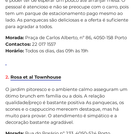
é poder ter de esperar um pouco até arranjar mesa. O
pessoal é atencioso e não se preocupe com o carro, pois
tem um parque de estacionamento pago mesmo ao
lado. As panquecas são deliciosas e a oferta é suficiente
para agradar a todos.
Morada:
Praça de Carlos Alberto, nº 86, 4050-158 Porto
Contactos:
22 017 1557
Horário:
Todos os dias, das 09h às 19h
2.
Rosa et al Townhouse
O jardim pitoresco e o ambiente calmo asseguram um
ótimo brunch em família ou a dois. A relação
qualidade/preço é bastante positiva As panquecas, os
scones e o cappuccino merecem destaque, mas há
muito para provar. O atendimento é simpático e a
decoração bastante agradável.
Morada:
Rua do Rosário nº 233, 4050-524 Porto