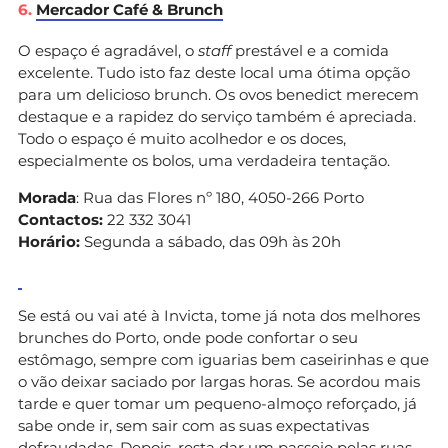
6.
Mercador Café & Brunch
O espaço é agradável, o
staff
prestável e a comida
excelente. Tudo isto faz deste local uma ótima opção
para um delicioso brunch. Os ovos benedict merecem
destaque e a rapidez do serviço também é apreciada.
Todo o espaço é muito acolhedor e os doces,
especialmente os bolos, uma verdadeira tentação.
Morada
: Rua das Flores nº 180, 4050-266 Porto
Contactos:
22 332 3041
Horário:
Segunda a sábado, das 09h às 20h
Se está ou vai até à Invicta, tome já nota dos melhores
brunches do Porto, onde pode confortar o seu
estômago, sempre com iguarias bem caseirinhas e que
o vão deixar saciado por largas horas. Se acordou mais
tarde e quer tomar um pequeno-almoço reforçado, já
sabe onde ir, sem sair com as suas expectativas
defraudadas. Depois, resta dar um passeio pelas ruas