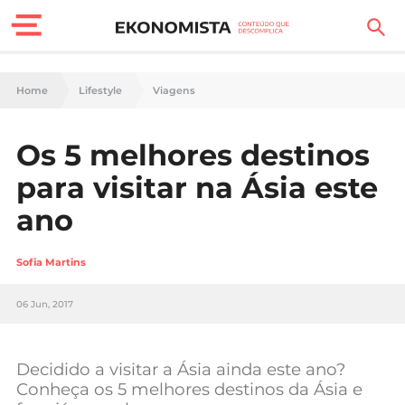
Finanças Pessoais
Home
Lifestyle
Viagens
Motores
Os 5 melhores destinos
Carreira
para visitar na Ásia este
Casa
ano
Lifestyle
Sofia Martins
Sociedade
06 Jun, 2017
Tecnologia
Decidido a visitar a Ásia ainda este ano?
Negócios
Conheça os 5 melhores destinos da Ásia e