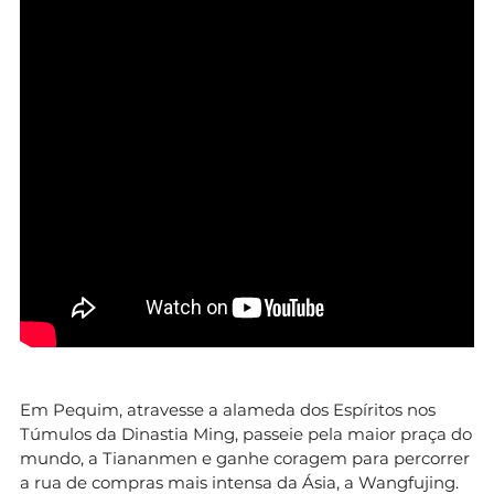
Em Pequim, atravesse a alameda dos Espíritos nos
Túmulos da Dinastia Ming, passeie pela maior praça do
mundo, a Tiananmen e ganhe coragem para percorrer
a rua de compras mais intensa da Ásia, a Wangfujing.