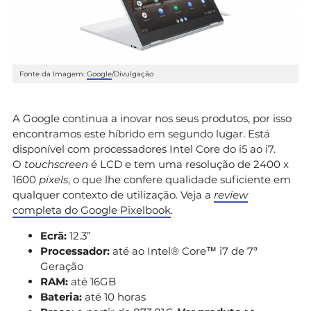
Fonte da Imagem:
Google
/Divulgação
A Google continua a inovar nos seus produtos, por isso
encontramos este híbrido em segundo lugar. Está
disponível com processadores Intel Core do i5 ao i7.
O
touchscreen
é LCD e tem uma resolução de 2400 x
1600
pixels
, o que lhe confere qualidade suficiente em
qualquer contexto de utilização. Veja a
review
completa do Google Pixelbook
.
Ecrã:
12.3”
Processador:
até ao Intel® Core™ i7 de 7ª
Geração
RAM:
até 16GB
Bateria:
até 10 horas