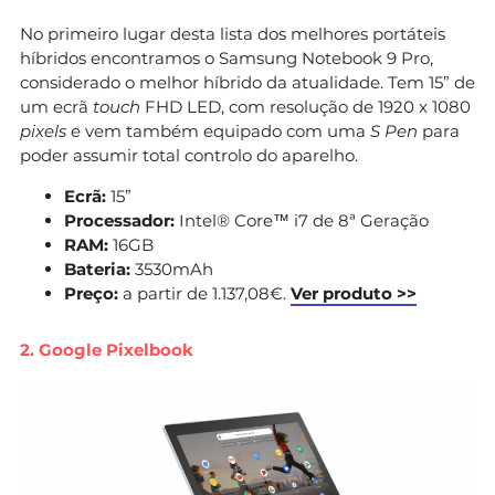
No primeiro lugar desta lista dos melhores portáteis
híbridos encontramos o Samsung Notebook 9 Pro,
considerado o melhor híbrido da atualidade. Tem 15” de
um ecrã
touch
FHD LED, com resolução de 1920 x 1080
pixels
e vem também equipado com uma
S Pen
para
poder assumir total controlo do aparelho.
Ecrã:
15”
Processador:
Intel® Core™ i7 de 8ª Geração
RAM:
16GB
Bateria:
3530mAh
Preço:
a partir de 1.137,08€.
Ver produto >>
2. Google Pixelbook