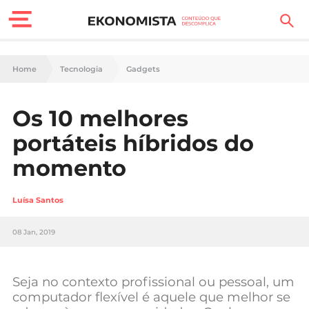
Finanças Pessoais
Home
Tecnologia
Gadgets
Motores
Os 10 melhores
Carreira
portáteis híbridos do
Casa
momento
Lifestyle
Luísa Santos
Sociedade
08 Jan, 2019
Tecnologia
Seja no contexto profissional ou pessoal, um
Negócios
computador flexível é aquele que melhor se