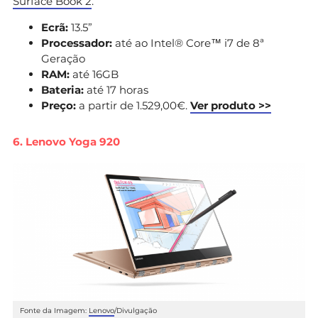
Surface Book 2
.
Ecrã:
13.5”
Processador:
até ao Intel® Core™ i7 de 8ª
Geração
RAM:
até 16GB
Bateria:
até 17 horas
Preço:
a partir de 1.529,00€.
Ver produto >>
6. Lenovo Yoga 920
Fonte da Imagem:
Lenovo
/Divulgação