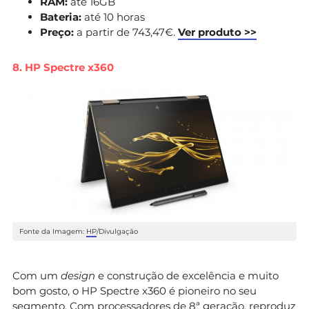
RAM:
até 16GB
Bateria:
até 10 horas
Preço:
a partir de 743,47€.
Ver produto >>
8. HP Spectre x360
Fonte da Imagem:
HP
/Divulgação
Com um
design
e construção de excelência e muito
bom gosto, o HP Spectre x360 é pioneiro no seu
segmento. Com processadores de 8ª geração, reproduz