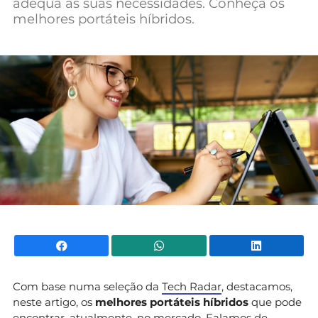
adequa às suas necessidades. Conheça os
Mundial 2026
melhores portáteis híbridos.
Facebook
WhatsApp
Li
Com base numa seleção da
Tech Radar
, destacamos,
neste artigo, os
melhores portáteis híbridos
que pode
encontrar, atualmente, no mercado. Falamos de