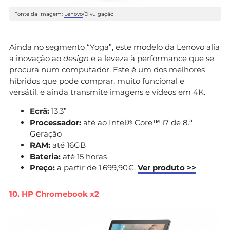
Fonte da Imagem:
Lenovo
/Divulgação
Ainda no segmento “Yoga”, este modelo da Lenovo alia
a inovação ao
design
e a leveza à performance que se
procura num computador. Este é um dos melhores
híbridos que pode comprar, muito funcional e
versátil, e ainda transmite imagens e vídeos em 4K.
Ecrã:
13.3”
Processador:
até ao Intel® Core™ i7 de 8.ª
Geração
RAM:
até 16GB
Bateria:
até 15 horas
Preço:
a partir de 1.699,90€.
Ver produto >>
10. HP Chromebook x2