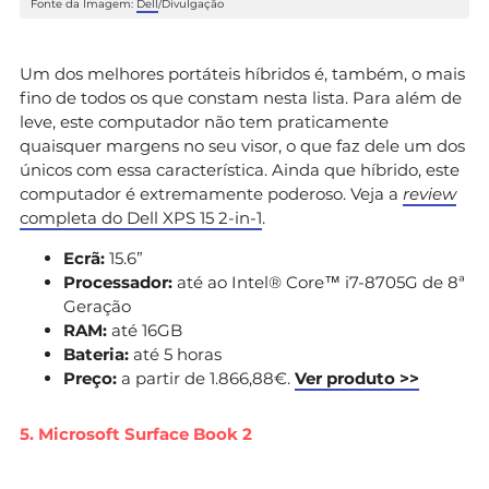
Fonte da Imagem:
Dell
/Divulgação
Um dos melhores portáteis híbridos é, também, o mais
fino de todos os que constam nesta lista. Para além de
leve, este computador não tem praticamente
quaisquer margens no seu visor, o que faz dele um dos
únicos com essa característica. Ainda que híbrido, este
computador é extremamente poderoso. Veja a
review
completa do Dell XPS 15 2-in-1
.
Ecrã:
15.6”
Processador:
até ao Intel® Core™ i7-8705G de 8ª
Geração
RAM:
até 16GB
Bateria:
até 5 horas
Preço:
a partir de 1.866,88€.
Ver produto >>
5. Microsoft Surface Book 2