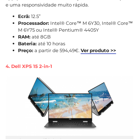
e uma responsividade muito rápida.
Ecrã:
12.5”
Processador:
Intel® Core™ M 6Y30, Intel® Core™
M 6Y75 ou Intel® Pentium® 4405Y
RAM:
até 8GB
Bateria:
até 10 horas
Preço:
a partir de 594,49€.
Ver produto >>
4. Dell XPS 15 2-in-1