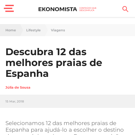
Finanças Pessoais
Home
Lifestyle
Viagens
Motores
Descubra 12 das
Carreira
melhores praias de
Casa
Espanha
Lifestyle
Júlia de Sousa
Sociedade
15 Mar, 2018
Tecnologia
Selecionamos 12 das melhores praias de
Negócios
Espanha para ajudá-lo a escolher o destino