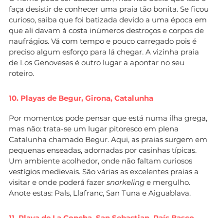
faça desistir de conhecer uma praia tão bonita. Se ficou
curioso, saiba que foi batizada devido a uma época em
que ali davam à costa inúmeros destroços e corpos de
naufrágios. Vá com tempo e pouco carregado pois é
preciso algum esforço para lá chegar. A vizinha praia
de Los Genoveses é outro lugar a apontar no seu
roteiro.
10. Playas de Begur, Girona, Catalunha
Por momentos pode pensar que está numa ilha grega,
mas não: trata-se um lugar pitoresco em plena
Catalunha chamado Begur. Aqui, as praias surgem em
pequenas enseadas, adornadas por casinhas típicas.
Um ambiente acolhedor, onde não faltam curiosos
vestígios medievais. São várias as excelentes praias a
visitar e onde poderá fazer
snorkeling
e mergulho.
Anote estas: Pals, Llafranc, San Tuna e Aiguablava.
11. Playa de La Concha, San Sebastian, País Basco