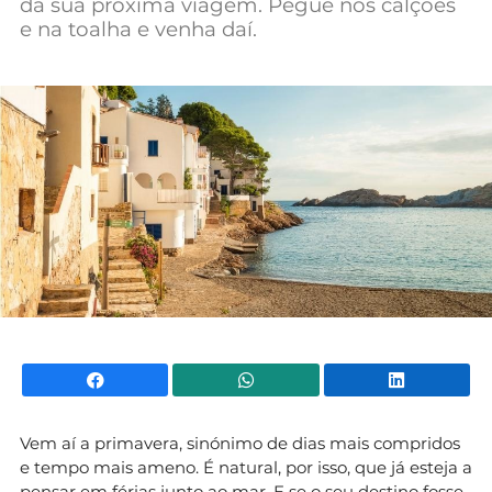
da sua próxima viagem. Pegue nos calções
Mundial 2026
e na toalha e venha daí.
Facebook
WhatsApp
Li
Vem aí a primavera, sinónimo de dias mais compridos
e tempo mais ameno. É natural, por isso, que já esteja a
pensar em férias junto ao mar. E se o seu destino fosse