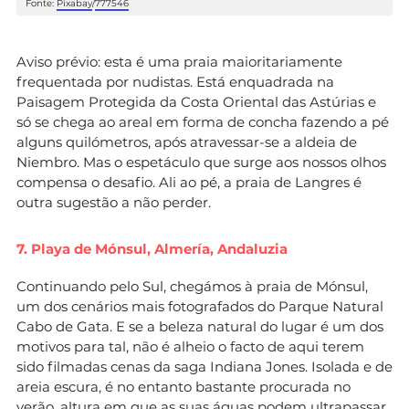
Fonte:
Pixabay
/
777546
Aviso prévio: esta é uma praia maioritariamente
frequentada por nudistas. Está enquadrada na
Paisagem Protegida da Costa Oriental das Astúrias e
só se chega ao areal em forma de concha fazendo a pé
alguns quilómetros, após atravessar-se a aldeia de
Niembro. Mas o espetáculo que surge aos nossos olhos
compensa o desafio. Ali ao pé, a praia de Langres é
outra sugestão a não perder.
7. Playa de Mónsul, Almería, Andaluzia
Continuando pelo Sul, chegámos à praia de Mónsul,
um dos cenários mais fotografados do Parque Natural
Cabo de Gata. E se a beleza natural do lugar é um dos
motivos para tal, não é alheio o facto de aqui terem
sido filmadas cenas da saga Indiana Jones. Isolada e de
areia escura, é no entanto bastante procurada no
verão, altura em que as suas águas podem ultrapassar