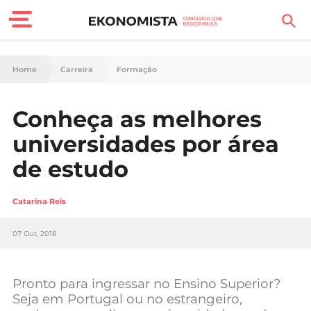
Finanças Pessoais
Home
Carreira
Formação
Motores
Conheça as melhores
Carreira
universidades por área
Casa
de estudo
Lifestyle
Catarina Reis
Sociedade
07 Out, 2018
Tecnologia
Pronto para ingressar no Ensino Superior?
Negócios
Seja em Portugal ou no estrangeiro,