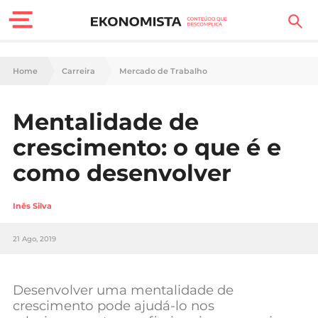
Finanças Pessoais
Home
Carreira
Mercado de Trabalho
Motores
Mentalidade de
Carreira
crescimento: o que é e
Casa
como desenvolver
Lifestyle
Inês Silva
Sociedade
21 Ago, 2019
Tecnologia
Desenvolver uma mentalidade de
Negócios
crescimento pode ajudá-lo nos