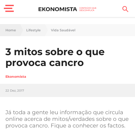
Finanças Pessoais
Home
Lifestyle
Vida Saudável
Motores
3 mitos sobre o que
Carreira
provoca cancro
Casa
Ekonomista
Lifestyle
22 Dez, 2017
Sociedade
Tecnologia
Já toda a gente leu informação que circula
online acerca de mitos/verdades sobre o que
provoca cancro. Fique a conhecer os factos.
Negócios