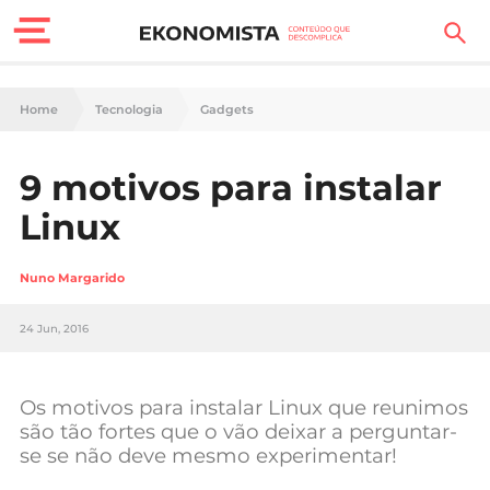
Finanças Pessoais
Home
Tecnologia
Gadgets
Motores
9 motivos para instalar
Carreira
Linux
Casa
Nuno Margarido
Lifestyle
24 Jun, 2016
Sociedade
Tecnologia
Os motivos para instalar Linux que reunimos
são tão fortes que o vão deixar a perguntar-
se se não deve mesmo experimentar!
Negócios