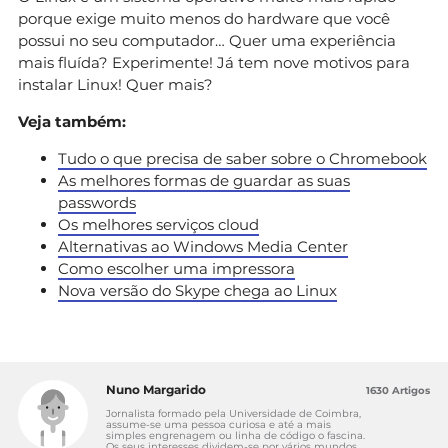
porque exige muito menos do hardware que você
possui no seu computador… Quer uma experiência
mais fluída? Experimente! Já tem nove motivos para
instalar Linux! Quer mais?
Veja também:
Tudo o que precisa de saber sobre o Chromebook
As melhores formas de guardar as suas
passwords
Os melhores serviços cloud
Alternativas ao Windows Media Center
Como escolher uma impressora
Nova versão do Skype chega ao Linux
Nuno Margarido
1630 Artigos
Jornalista formado pela Universidade de Coimbra,
assume-se uma pessoa curiosa e até a mais
simples engrenagem ou linha de código o fascina.
Os seus interesses dividem-se por vários mundos,