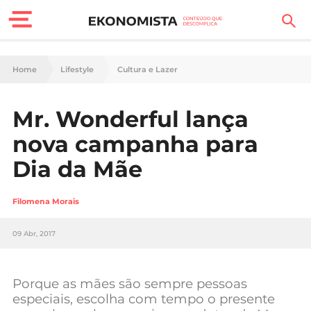
Finanças Pessoais
Home
Lifestyle
Cultura e Lazer
Motores
Mr. Wonderful lança
Carreira
nova campanha para
Casa
Dia da Mãe
Lifestyle
Filomena Morais
Sociedade
09 Abr, 2017
Tecnologia
Porque as mães são sempre pessoas
Negócios
especiais, escolha com tempo o presente