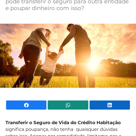
pode transferir o seguro para outra entidade
Mundial 2026
e poupar dinheiro com isso?
Facebook
WhatsApp
Li
Transferir o Seguro de Vida do Crédito Habitação
significa poupança, não tenha quaisquer dúvidas
sobre isso. Apenas por comodidade, limitamo-nos a