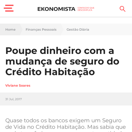
Finanças Pessoais
Home
Finanças Pessoais
Gestão Diária
Motores
Poupe dinheiro com a
Carreira
mudança de seguro do
Casa
Crédito Habitação
Lifestyle
Viviane Soares
Sociedade
31 Jul, 2017
Tecnologia
Quase todos os bancos exigem um Seguro
Negócios
de Vida no Crédito Habitação. Mas sabia que