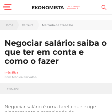
Finanças Pessoais
Home
Carreira
Mercado de Trabalho
Motores
Negociar salário: saiba o
Carreira
que ter em conta e
Casa
como o fazer
Lifestyle
Inês Silva
Com
Mónica Carvalho
Sociedade
11 Mar, 2021
Tecnologia
Negócios
Negociar salário é uma tarefa que exige