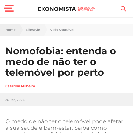
Finanças Pessoais
Home
Lifestyle
Vida Saudável
Motores
Nomofobia: entenda o
Carreira
medo de não ter o
Casa
telemóvel por perto
Lifestyle
Catarina Milheiro
Sociedade
30 Jan, 2024
Tecnologia
O medo de não ter o telemóvel pode afetar
Negócios
a sua saúde e bem-estar. Saiba como