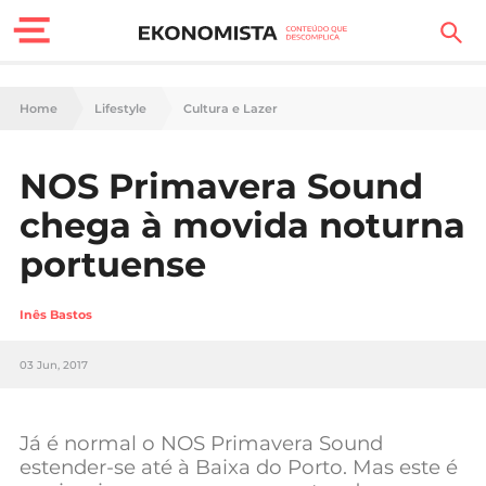
Finanças Pessoais
Home
Lifestyle
Cultura e Lazer
Motores
NOS Primavera Sound
Carreira
chega à movida noturna
Casa
portuense
Lifestyle
Inês Bastos
Sociedade
03 Jun, 2017
Tecnologia
Já é normal o NOS Primavera Sound
Negócios
estender-se até à Baixa do Porto. Mas este é