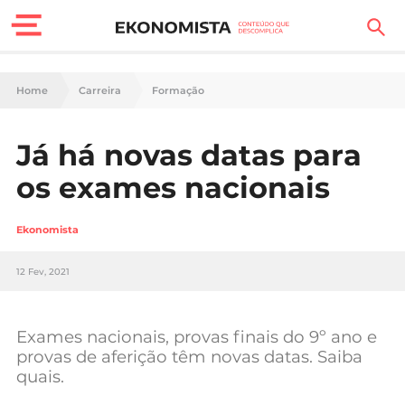
Finanças Pessoais
Home
Carreira
Formação
Motores
Já há novas datas para
Carreira
os exames nacionais
Casa
Ekonomista
Lifestyle
12 Fev, 2021
Sociedade
Tecnologia
Exames nacionais, provas finais do 9º ano e
provas de aferição têm novas datas. Saiba
quais.
Negócios