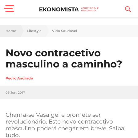
Finanças Pessoais
Home
Lifestyle
Vida Saudável
Motores
Novo contracetivo
Carreira
masculino a caminho?
Casa
Pedro Andrade
Lifestyle
06 Jun, 2017
Sociedade
Tecnologia
Chama-se Vasalgel e promete ser
revolucionário. Este novo contracetivo
masculino poderá chegar em breve. Saiba
Negócios
tudo.