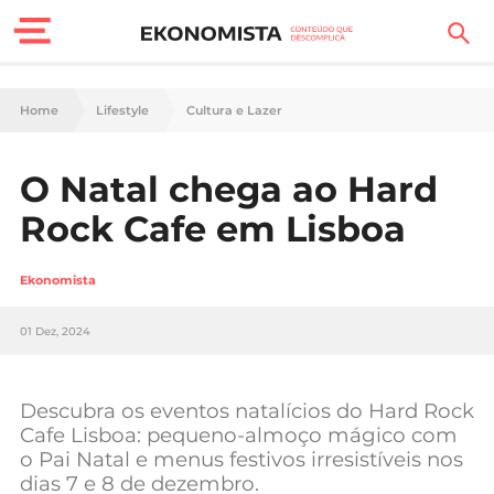
Finanças Pessoais
Home
Lifestyle
Cultura e Lazer
Motores
O Natal chega ao Hard
Carreira
Rock Cafe em Lisboa
Casa
Ekonomista
Lifestyle
01 Dez, 2024
Sociedade
Tecnologia
Descubra os eventos natalícios do Hard Rock
Cafe Lisboa: pequeno-almoço mágico com
o Pai Natal e menus festivos irresistíveis nos
Negócios
dias 7 e 8 de dezembro.